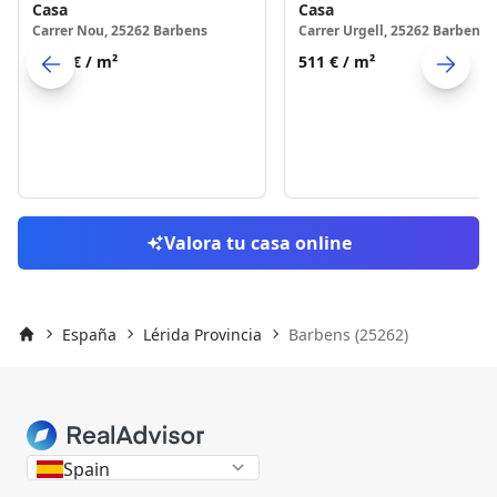
Casa
Casa
Carrer Nou, 25262 Barbens
Carrer Urgell, 25262 Barbens
1252 €
/ m²
511 €
/ m²
Skip to previo
S
Valora tu casa online
España
Lérida Provincia
Barbens (25262)
Inicio
Spain