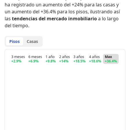
ha registrado
un aumento del +24% para las casas
y
un aumento del +36.4% para los pisos
,
ilustrando así
las
tendencias del mercado inmobiliario
a lo largo
del tiempo.
Pisos
Casas
3 meses
6 meses
1 año
2 años
3 años
4 años
Max
+2.9%
+6.9%
+9.8%
+14%
+18.5%
+18.6%
+36.4%