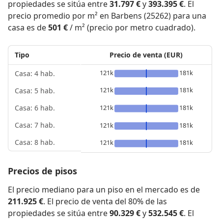
propiedades se sitúa entre
31.797 €
y
393.395 €
. El
precio promedio por m² en Barbens (25262) para una
casa es de
501 €
/ m² (precio por metro cuadrado).
Tipo
Precio de venta (EUR)
121k
181k
Casa: 4 hab.
121k
181k
Casa: 5 hab.
121k
181k
Casa: 6 hab.
Casa: 7 hab.
121k
181k
Casa: 8 hab.
121k
181k
Precios de pisos
El precio mediano para un piso en el mercado es de
211.925 €
. El precio de venta del 80% de las
propiedades se sitúa entre
90.329 €
y
532.545 €
. El