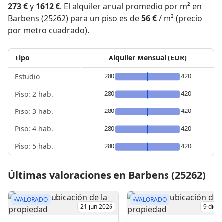
273 €
y
1612 €
. El alquiler anual promedio por m² en
Barbens (25262) para un piso es de
56 €
/ m² (precio
por metro cuadrado).
Tipo
Alquiler Mensual (EUR)
280
420
Estudio
280
420
Piso: 2 hab.
280
420
Piso: 3 hab.
Piso: 4 hab.
280
420
Piso: 5 hab.
280
420
Últimas valoraciones en Barbens (25262)
VALORADO
VALORADO
21 jun 2026
9 dic 