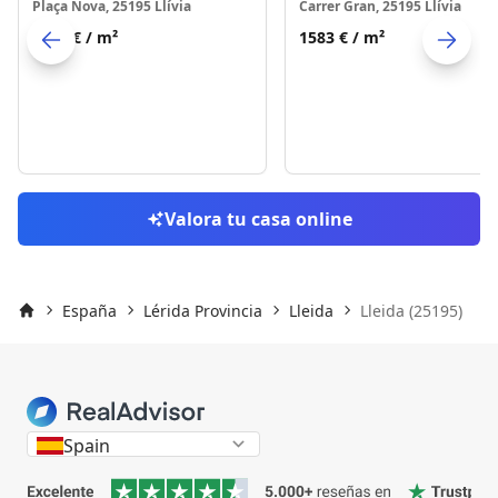
Plaça Nova, 25195 Llívia
Carrer Gran, 25195 Llívia
1287 €
/ m²
1583 €
/ m²
Skip to previo
S
Valora tu casa online
España
Lérida Provincia
Lleida
Lleida (25195)
Inicio
Spain