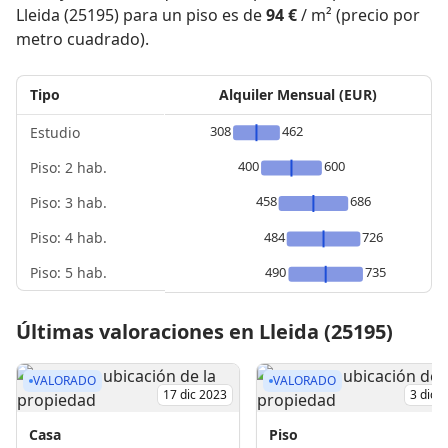
Lleida (25195) para un piso es de
94 €
/ m² (precio por
metro cuadrado).
Tipo
Alquiler Mensual (EUR)
308
462
Estudio
400
600
Piso: 2 hab.
458
686
Piso: 3 hab.
Piso: 4 hab.
484
726
Piso: 5 hab.
490
735
Últimas valoraciones en Lleida (25195)
VALORADO
VALORADO
17 dic 2023
3 dic 
Casa
Piso