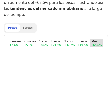
un aumento del +65.6% para los pisos
,
ilustrando así
las
tendencias del mercado inmobiliario
a lo largo
del tiempo.
Pisos
Casas
3 meses
6 meses
1 año
2 años
3 años
4 años
Max
+2.4%
+5.9%
+8.6%
+21.9%
+37.2%
+49.5%
+65.6%