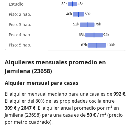
32k
48k
Estudio
40k
60k
Piso: 2 hab.
53k
79k
Piso: 3 hab.
Piso: 4 hab.
63k
94k
Piso: 5 hab.
67k
100k
Alquileres mensuales promedio en
Jamilena (23658)
Alquiler mensual para casas
El alquiler mensual mediano para una casa es de
992 €
.
El alquiler del 80% de las propiedades oscila entre
309 €
y
2647 €
. El alquiler anual promedio por m² en
Jamilena (23658) para una casa es de
50 €
/ m² (precio
por metro cuadrado).