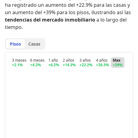
ha registrado
un aumento del +22.9% para las casas
y
un aumento del +39% para los pisos
,
ilustrando así las
tendencias del mercado inmobiliario
a lo largo del
tiempo.
Pisos
Casas
3 meses
6 meses
1 año
2 años
3 años
4 años
Max
+2.1%
+4.2%
+6.2%
+14.3%
+22.2%
+26.5%
+39%