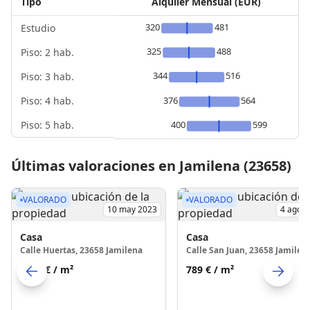
Tipo
Alquiler Mensual (EUR)
320
481
Estudio
325
488
Piso: 2 hab.
344
516
Piso: 3 hab.
Piso: 4 hab.
376
564
Piso: 5 hab.
400
599
Últimas valoraciones en Jamilena (23658)
VALORADO
VALORADO
10 may 2023
4 ago 
Casa
Casa
Calle Huertas, 23658 Jamilena
Calle San Juan, 23658 Jamilen
1109 €
/ m²
789 €
/ m²
Skip to previo
S