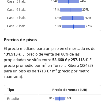
164k
246k
Casa: 5 hab.
171k
257k
Casa: 6 hab.
Casa: 7 hab.
176k
265k
Casa: 8 hab.
180k
270k
Precios de pisos
El precio mediano para un piso en el mercado es de
131.913 €
. El precio de venta del 80% de las
propiedades se sitúa entre
53.660 €
y
257.118 €
. El
precio promedio por m² en Torre la Ribera (22483)
para un piso es de
1713 €
/ m² (precio por metro
cuadrado).
Tipo
Precio de venta (EUR)
91k
136k
Estudio