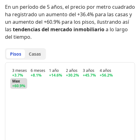
En un período de 5 años
,
el precio por metro cuadrado
ha registrado
un aumento del +36.4% para las casas
y
un aumento del +60.9% para los pisos
,
ilustrando así
las
tendencias del mercado inmobiliario
a lo largo
del tiempo.
Pisos
Casas
3 meses
6 meses
1 año
2 años
3 años
4 años
+3.7%
+8.1%
+14.6%
+30.2%
+45.7%
+56.2%
Max
+60.9%