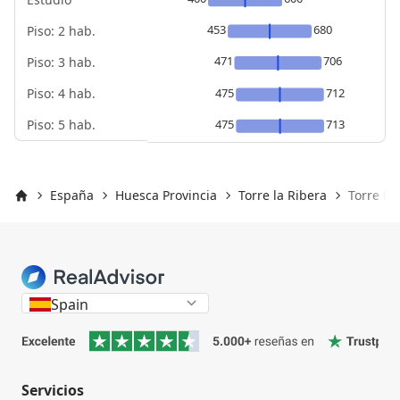
453
680
Piso: 2 hab.
471
706
Piso: 3 hab.
Piso: 4 hab.
475
712
Piso: 5 hab.
475
713
España
Huesca Provincia
Torre la Ribera
Torre la
Inicio
Spain
Servicios