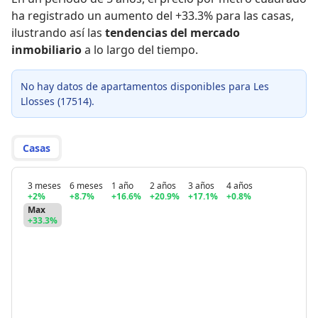
ha registrado
un aumento del +33.3% para las casas
,
ilustrando así las
tendencias del mercado
inmobiliario
a lo largo del tiempo.
No hay datos de apartamentos disponibles para Les
Llosses (17514).
Casas
3 meses
6 meses
1 año
2 años
3 años
4 años
+2%
+8.7%
+16.6%
+20.9%
+17.1%
+0.8%
Max
+33.3%