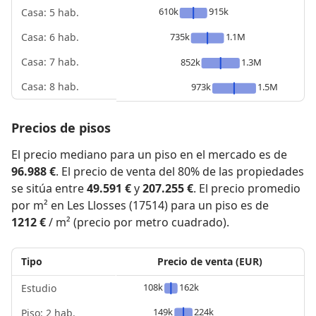
610k
915k
Casa: 5 hab.
735k
1.1M
Casa: 6 hab.
Casa: 7 hab.
852k
1.3M
Casa: 8 hab.
973k
1.5M
Precios de pisos
El precio mediano para un piso en el mercado es de
96.988 €
. El precio de venta del 80% de las propiedades
se sitúa entre
49.591 €
y
207.255 €
. El precio promedio
por m² en Les Llosses (17514) para un piso es de
1212 €
/ m² (precio por metro cuadrado).
Tipo
Precio de venta (EUR)
108k
162k
Estudio
149k
224k
Piso: 2 hab.