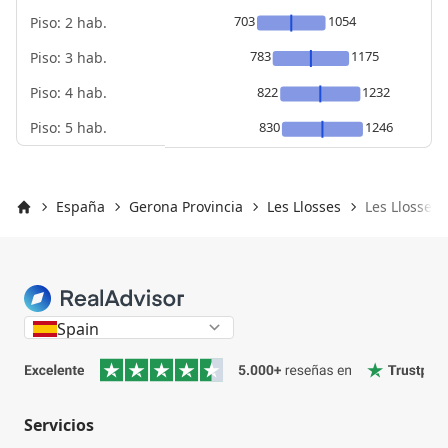
703
1054
Piso: 2 hab.
783
1175
Piso: 3 hab.
Piso: 4 hab.
822
1232
Piso: 5 hab.
830
1246
España
Gerona Provincia
Les Llosses
Les Llosses 
Inicio
Spain
Servicios