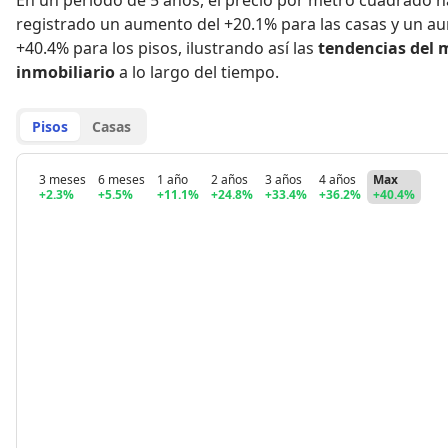
En un período de 5 años
,
el precio por metro cuadrado h
registrado
un aumento del +20.1% para las casas
y
un au
+40.4% para los pisos
,
ilustrando así las
tendencias del 
inmobiliario
a lo largo del tiempo.
Pisos
Casas
3 meses
6 meses
1 año
2 años
3 años
4 años
Max
+2.3%
+5.5%
+11.1%
+24.8%
+33.4%
+36.2%
+40.4%