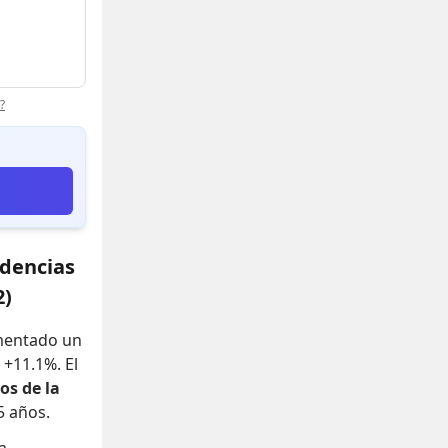
?
ndencias
2)
umentado un
n +11.1%
.
El
os de la
5 años.