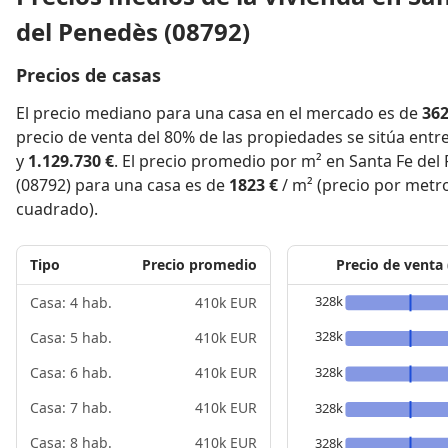
del Penedès (08792)
Precios de casas
El precio mediano para una casa en el mercado es de
362
precio de venta del 80% de las propiedades se sitúa entr
y
1.129.730 €
. El precio promedio por m² en Santa Fe del
(08792) para una casa es de
1823 €
/ m² (precio por metr
cuadrado).
Tipo
Precio promedio
Precio de venta
328k
Casa: 4 hab.
410k EUR
328k
Casa: 5 hab.
410k EUR
328k
Casa: 6 hab.
410k EUR
Casa: 7 hab.
410k EUR
328k
Casa: 8 hab.
410k EUR
328k