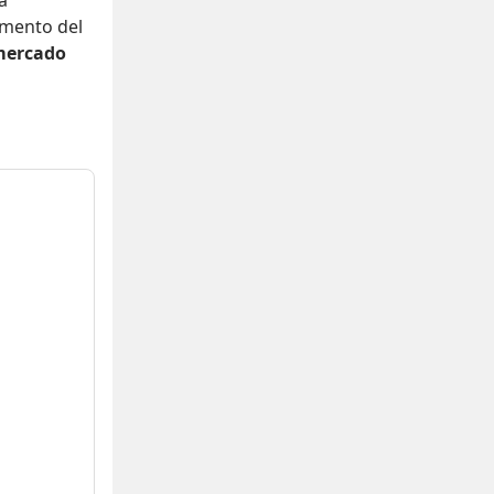
a
mento del
mercado