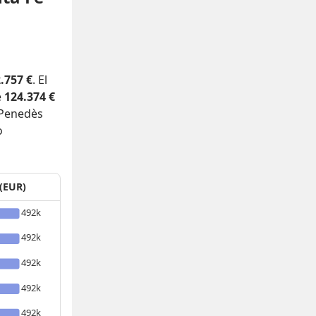
.757 €
. El
e
124.374 €
 Penedès
o
 (EUR)
492k
492k
492k
492k
492k