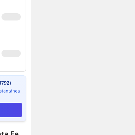
8792)
instantánea
nta Fe