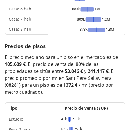
680k
1M
Casa: 6 hab.
Casa: 7 hab.
809k
1.2M
Casa: 8 hab.
878k
1.3M
Precios de pisos
El precio mediano para un piso en el mercado es de
105.609 €
. El precio de venta del 80% de las
propiedades se sitúa entre
53.046 €
y
241.117 €
. El
precio promedio por m² en Sant Pere Sallavinera
(08281) para un piso es de
1372 €
/ m² (precio por
metro cuadrado).
Tipo
Precio de venta (EUR)
141k
211k
Estudio
169k
253k
Piso: 2 hab.