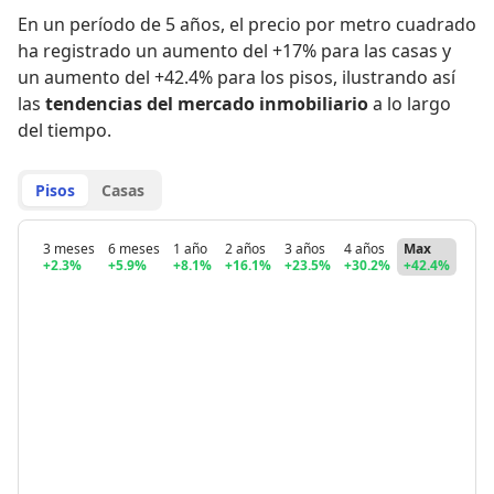
En un período de 5 años
,
el precio por metro cuadrado
ha registrado
un aumento del +17% para las casas
y
un aumento del +42.4% para los pisos
,
ilustrando así
las
tendencias del mercado inmobiliario
a lo largo
del tiempo.
Pisos
Casas
3 meses
6 meses
1 año
2 años
3 años
4 años
Max
+2.3%
+5.9%
+8.1%
+16.1%
+23.5%
+30.2%
+42.4%