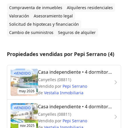
Compraventa de inmuebles
Alquileres residenciales
Valoración
Asesoramiento legal
Solicitud de hipotecas y financiación
Cambio de suministros
Seguros de alquiler
Propiedades vendidas por Pepi Serrano (4)
Casa independiente
• 4 dormitorios
VENDIDO
Canyelles (08811)
Vendido por
Pepi Serrano
may 2026
de
Vestalia Inmobiliaria
Casa independiente
• 4 dormitorios
VENDIDO
Canyelles (08811)
Vendido por
Pepi Serrano
nov 2025
de
Vestalia Inmobiliaria