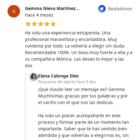
Gemma Nieva Martínez
opinión
Elena Calonge Díez
Realadvisor
G
hace 4 meses
5 de 5 estrellas
Ha sido una experiencia estupenda. Una
profesional maravillosa y encantadora. Muy
contenta por todo. La volvería a elegir sin duda.
Recomendable 100%. Un beso muy fuerte a ella y a
su compañera Mónica. Las deseo lo mejor a las
dos
Elena Calonge Díez
Respuesta del agente
hace 8 días
¡Qué ilusión leer un mensaje así! Gemma
Muchísimas gracias por tus palabras y por
el cariño con el que nos las dedicas.
Ha sido un placer acompañarte en este
proceso y formar parte de un momento tan
importante. Saber que te has sentido bien
atendida y que volverías a elegirnos es, sin