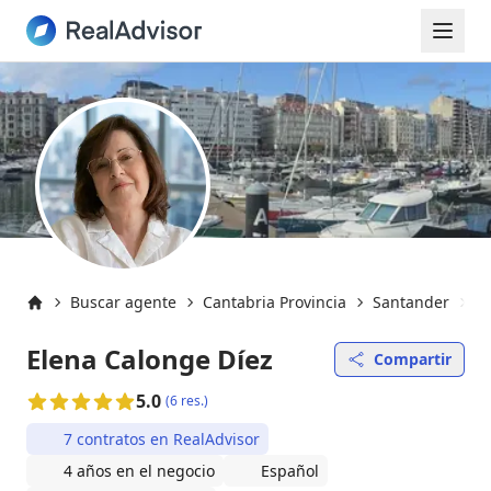
Buscar agente
Cantabria Provincia
Santander
S
Inicio
Elena Calonge Díez
Compartir
5.0
(6 res.)
7 contratos en RealAdvisor
4 años en el negocio
Español