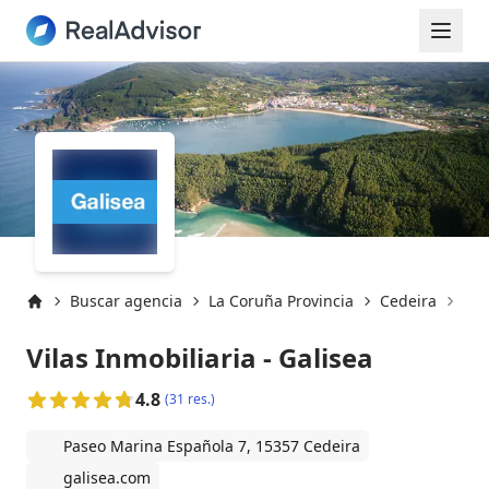
Buscar agencia
La Coruña Provincia
Cedeira
Ced
Inicio
Vilas Inmobiliaria - Galisea
4.8
(31 res.)
Paseo Marina Española 7, 15357 Cedeira
galisea.com