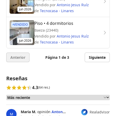
Vendido por
Antonio Jesus Ruíz
jun 2026
de
Tecnocasa - Linares
Piso
• 4 dormitorios
VENDIDO
Baeza (23440)
Vendido por
Antonio Jesus Ruíz
jun 2026
de
Tecnocasa - Linares
Anterior
Página 1 de 3
Siguiente
Reseñas
4.3
(64 res.)
Maria M.
opinión
Antonio Jesus Ruíz
Realadvisor
M