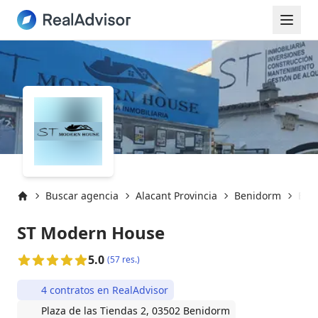
Buscar agencia
Alacant Provincia
Benidorm
Ben
Inicio
ST Modern House
5.0
(57 res.)
4 contratos en RealAdvisor
Plaza de las Tiendas 2, 03502 Benidorm