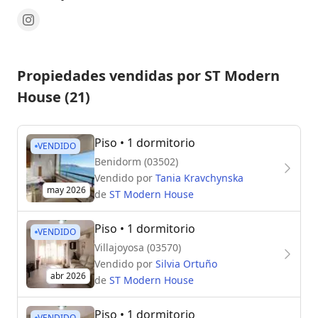
Propiedades vendidas por ST Modern
House (21)
Piso
• 1 dormitorio
VENDIDO
Benidorm (03502)
Vendido por
Tania Kravchynska
may 2026
de
ST Modern House
Piso
• 1 dormitorio
VENDIDO
Villajoyosa (03570)
Vendido por
Silvia Ortuño
abr 2026
de
ST Modern House
Piso
• 1 dormitorio
VENDIDO