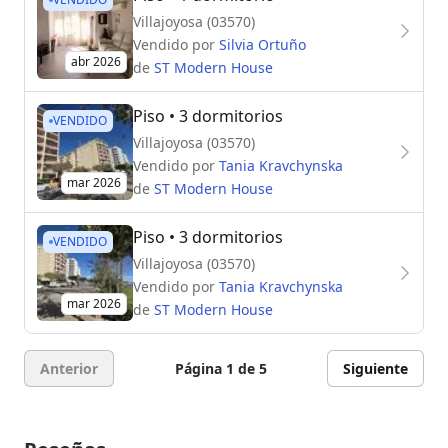
Villajoyosa (03570)
Vendido por
Silvia Ortuño
abr 2026
de
ST Modern House
Piso
• 3 dormitorios
VENDIDO
Villajoyosa (03570)
Vendido por
Tania Kravchynska
mar 2026
de
ST Modern House
Piso
• 3 dormitorios
VENDIDO
Villajoyosa (03570)
Vendido por
Tania Kravchynska
mar 2026
de
ST Modern House
Anterior
Página 1 de 5
Siguiente