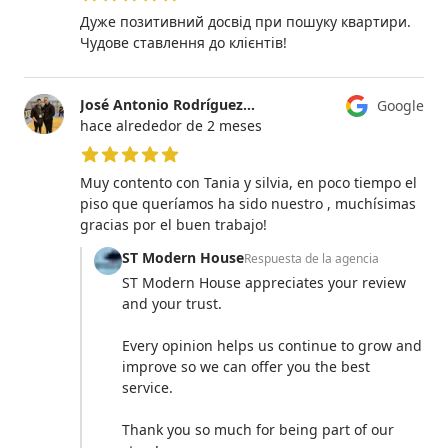
5 de 5 estrellas
Дуже позитивний досвід при пошуку квартири.
Чудове ставлення до клієнтів!
José Antonio Rodríguez García
Google
hace alrededor de 2 meses
5 de 5 estrellas
Muy contento con Tania y silvia, en poco tiempo el
piso que queríamos ha sido nuestro , muchísimas
gracias por el buen trabajo!
ST Modern House
Respuesta de la agencia
ST Modern House appreciates your review
and your trust.
Every opinion helps us continue to grow and
improve so we can offer you the best
service.
Thank you so much for being part of our