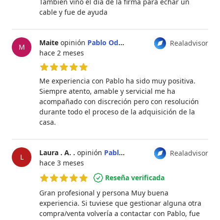
También vino el día de la firma para echar un
cable y fue de ayuda
Maite
opinión
Pablo Odriozola Schick
Realadvisor
M
hace 2 meses
5 de 5 estrellas
Me experiencia con Pablo ha sido muy positiva.
Siempre atento, amable y servicial me ha
acompañado con discreción pero con resolución
durante todo el proceso de la adquisición de la
casa.
Laura . A. .
opinión
Pablo Odriozola Schick
Realadvisor
L
hace 3 meses
Reseña verificada
5 de 5 estrellas
Gran profesional y persona Muy buena
experiencia. Si tuviese que gestionar alguna otra
compra/venta volvería a contactar con Pablo, fue