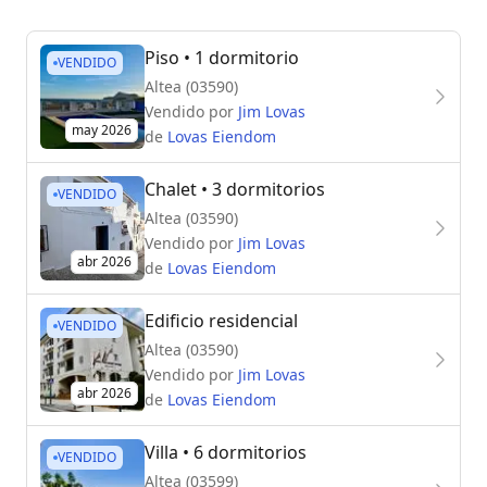
Piso
• 1 dormitorio
VENDIDO
Altea (03590)
Vendido por
Jim Lovas
may 2026
de
Lovas Eiendom
Chalet
• 3 dormitorios
VENDIDO
Altea (03590)
Vendido por
Jim Lovas
abr 2026
de
Lovas Eiendom
Edificio residencial
VENDIDO
Altea (03590)
Vendido por
Jim Lovas
abr 2026
de
Lovas Eiendom
Villa
• 6 dormitorios
VENDIDO
Altea (03599)