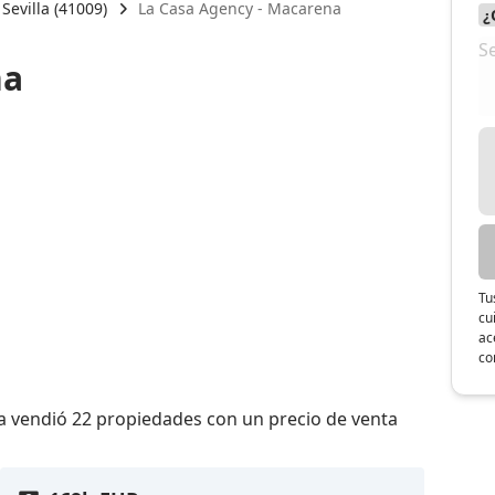
Sevilla (41009)
La Casa Agency - Macarena
na
Tu
cu
ac
co
a vendió 22 propiedades con un precio de venta