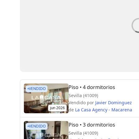
Piso
• 4 dormitorios
VENDIDO
Sevilla (41009)
Vendido por
Javier Dominguez
jun 2026
de
La Casa Agency - Macarena
Piso
• 3 dormitorios
VENDIDO
Sevilla (41009)