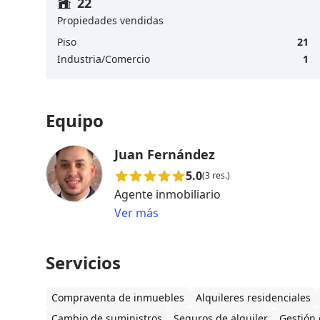
22
Propiedades vendidas
Piso
21
Industria/Comercio
1
Equipo
Juan Fernández
5.0
(3 res.)
Agente inmobiliario
Ver más
Servicios
Compraventa de inmuebles
Alquileres residenciales
Cambio de suministros
Seguros de alquiler
Gestión 