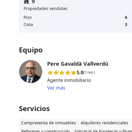
9
Propiedades vendidas
Piso
6
Casa
3
Equipo
Pere Gavaldà Vallverdú
5.0
(7 res.)
Agente inmobiliario
Ver más
Servicios
Compraventa de inmuebles
Alquileres residenciales
Reformas y construcción
Solicitud de hipotecas y fina