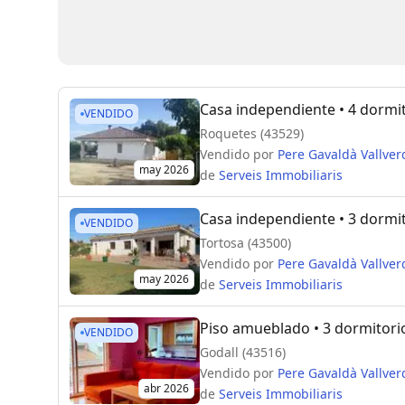
Casa independiente
• 4 dormi
VENDIDO
Roquetes (43529)
Vendido por
Pere Gavaldà Vallver
may 2026
de
Serveis Immobiliaris
Casa independiente
• 3 dormi
VENDIDO
Tortosa (43500)
Vendido por
Pere Gavaldà Vallver
may 2026
de
Serveis Immobiliaris
Piso amueblado
• 3 dormitori
VENDIDO
Godall (43516)
Vendido por
Pere Gavaldà Vallver
abr 2026
de
Serveis Immobiliaris