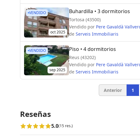
Buhardilla
• 3 dormitorios
VENDIDO
Tortosa (43500)
Vendido por
Pere Gavaldà Vallver
oct 2025
de
Serveis Immobiliaris
Piso
• 4 dormitorios
VENDIDO
Reus (43202)
Vendido por
Pere Gavaldà Vallver
sep 2025
de
Serveis Immobiliaris
Anterior
1
Reseñas
5.0
(15 res.)