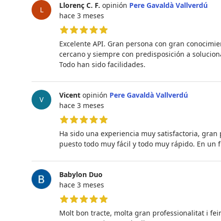
Llorenç C. F.
opinión
Pere Gavaldà Vallverdú
L
hace 3 meses
5 de 5 estrellas
Excelente API. Gran persona con gran conocimient
cercano y siempre con predisposición a solucio
Todo han sido facilidades.
Vicent
opinión
Pere Gavaldà Vallverdú
V
hace 3 meses
5 de 5 estrellas
Ha sido una experiencia muy satisfactoria, gran 
puesto todo muy fácil y todo muy rápido. En un 
Babylon Duo
hace 3 meses
5 de 5 estrellas
Molt bon tracte, molta gran professionalitat i f