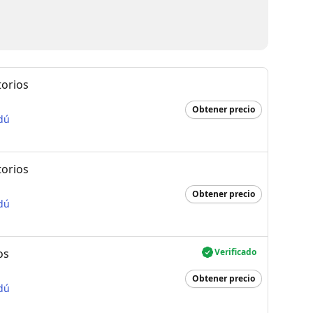
torios
Obtener precio
dú
torios
Obtener precio
dú
os
Verificado
Obtener precio
dú