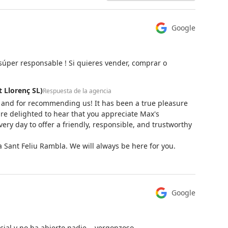
Google
súper responsable ! Si quieres vender, comprar o
t Llorenç SL)
Respuesta de la agencia
 and for recommending us! It has been a true pleasure
re delighted to hear that you appreciate Max's
ry day to offer a friendly, responsible, and trustworthy
 Sant Feliu Rambla. We will always be here for you.
Google
cial y no ha abierto nadie... vergonzoso