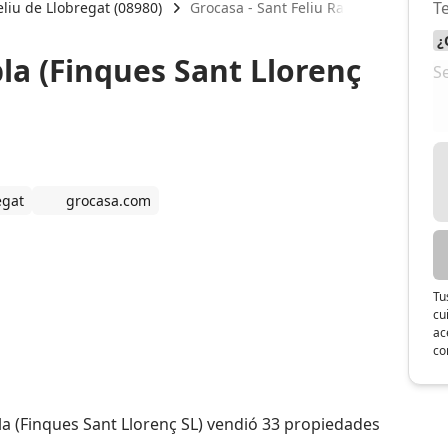
eliu de Llobregat (08980)
Grocasa - Sant Feliu Rambla (Finques S
la (Finques Sant Llorenç
egat
grocasa.com
Tu
cu
ac
co
la (Finques Sant Llorenç SL) vendió 33 propiedades