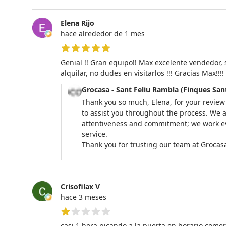
Elena Rijo
hace alrededor de 1 mes
5 de 5 estrellas
Genial !! Gran equipo!! Max excelente vendedor, 
alquilar, no dudes en visitarlos !!! Gracias Max!!!!
Grocasa - Sant Feliu Rambla (Finques San
Thank you so much, Elena, for your review
to assist you throughout the process. We a
attentiveness and commitment; we work eve
service.
Thank you for trusting our team at Grocasa
Crisofilax V
hace 3 meses
1 de 5 estrellas
casi 1 hora picando a la puerta en horario comer