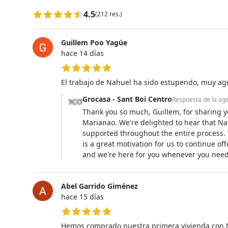
4.5
(212 res.)
Guillem Poo Yagüe
hace 14 días
5 de 5 estrellas
El trabajo de Nahuel ha sido estupendo, muy ag
Grocasa - Sant Boi Centro
Respuesta de la ag
Thank you so much, Guillem, for sharing y
Marianao. We're delighted to hear that Nah
supported throughout the entire process. W
is a great motivation for us to continue of
and we're here for you whenever you need
Abel Garrido Giménez
hace 15 días
5 de 5 estrellas
Hemos comprado nuestra primera vivienda con N