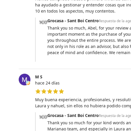
ha ayudado a gestionar y entender cosas que in
10 en todos los aspectos, muy contentos.
Grocasa - Sant Boi Centro
Respuesta de la ag
Thank you so much, Abel, for your review 
important moment as the purchase of your
you throughout the entire process. We are
not only in his role as an advisor, but a
peace of mind and confidence. We remain a
M S
hace 24 días
5 de 5 estrellas
Muy buena experiencia, profesionales, y resolut
Laura y nahuel, sin ellos no hubiera podido co
Grocasa - Sant Boi Centro
Respuesta de la ag
Thank you so much for your kind words and
Marianao team, and especially in Laura and