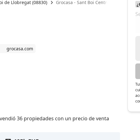
oi de Llobregat (08830)
Grocasa - Sant Boi Centro
grocasa.com
Tu
cu
ac
co
 vendió 36 propiedades con un precio de venta