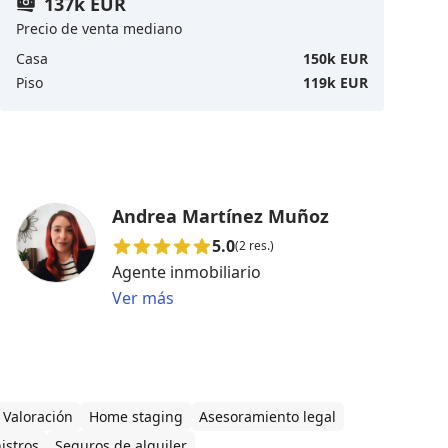
137k EUR
Precio de venta mediano
Casa
150k EUR
Piso
119k EUR
Andrea Martínez Muñoz
5.0
(2 res.)
Agente inmobiliario
Ver más
Valoración
Home staging
Asesoramiento legal
istros
Seguros de alquiler