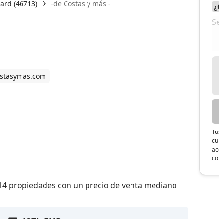
ard (46713)
-de Costas y más -
stasymas.com
Tu
cu
ac
co
ó 14 propiedades con un precio de venta mediano