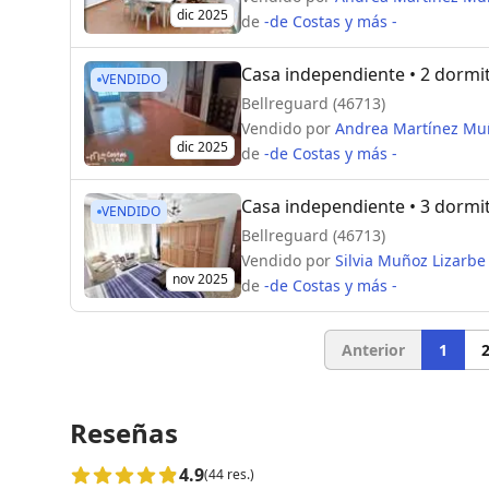
dic 2025
de
-de Costas y más -
Casa independiente
• 2 dormi
VENDIDO
Bellreguard (46713)
Vendido por
Andrea Martínez Mu
dic 2025
de
-de Costas y más -
Casa independiente
• 3 dormi
VENDIDO
Bellreguard (46713)
Vendido por
Silvia Muñoz Lizarbe
nov 2025
de
-de Costas y más -
Anterior
1
Reseñas
4.9
(44 res.)