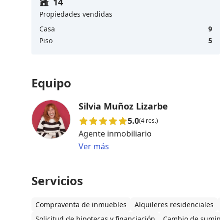
14
Propiedades vendidas
Casa
9
Piso
5
Equipo
Silvia Muñoz Lizarbe
5.0
(4 res.)
Agente inmobiliario
Ver más
Servicios
Compraventa de inmuebles
Alquileres residenciales
Solicitud de hipotecas y financiación
Cambio de sumin