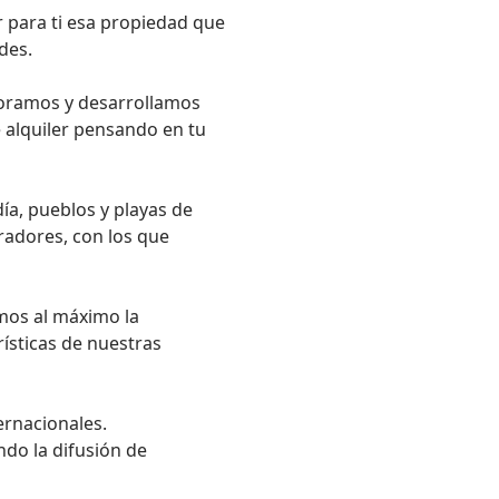
 para ti esa propiedad que

es.

oramos y desarrollamos

 alquiler pensando en tu

a, pueblos y playas de

adores, con los que

mos al máximo la

ísticas de nuestras

rnacionales.

do la difusión de
