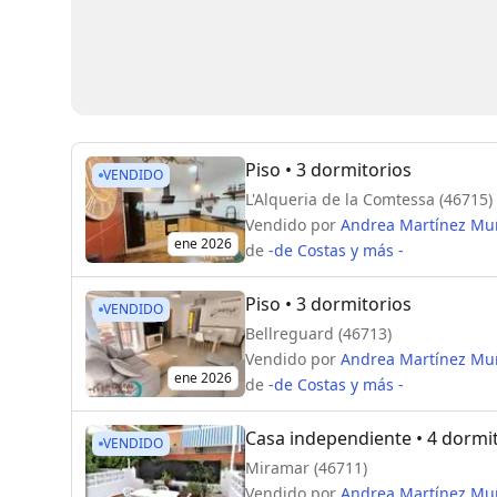
Piso
• 3 dormitorios
VENDIDO
L'Alqueria de la Comtessa (46715)
Vendido por
Andrea Martínez Mu
ene 2026
de
-de Costas y más -
Piso
• 3 dormitorios
VENDIDO
Bellreguard (46713)
Vendido por
Andrea Martínez Mu
ene 2026
de
-de Costas y más -
Casa independiente
• 4 dormi
VENDIDO
Miramar (46711)
Vendido por
Andrea Martínez Mu