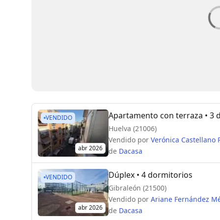
Apartamento con terraza
• 3 
VENDIDO
Huelva (21006)
Vendido por
Verónica Castellano 
abr 2026
de
Dacasa
Dúplex
• 4 dormitorios
VENDIDO
Gibraleón (21500)
Vendido por
Ariane Fernández M
abr 2026
de
Dacasa