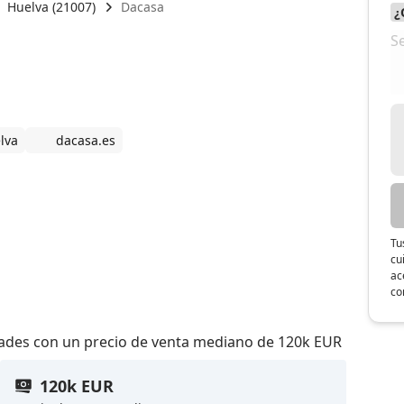
Huelva (21007)
Dacasa
lva
dacasa.es
Tu
cu
ac
co
dades con un precio de venta mediano de 120k EUR
120k EUR