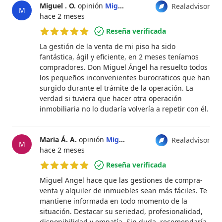
Miguel . O.
opinión
Miguel Ángel Pascual Fernández
Realadvisor
M
hace 2 meses
Reseña verificada
5 de 5 estrellas
La gestión de la venta de mi piso ha sido
fantástica, ágil y eficiente, en 2 meses teníamos
compradores. Don Miguel Ángel ha resuelto todos
los pequeños inconvenientes burocraticos que han
surgido durante el trámite de la operación. La
verdad si tuviera que hacer otra operación
inmobiliaria no lo dudaría volvería a repetir con él.
Maria Á. A.
opinión
Miguel Ángel Pascual Fernández
Realadvisor
M
hace 2 meses
Reseña verificada
5 de 5 estrellas
Miguel Angel hace que las gestiones de compra-
venta y alquiler de inmuebles sean más fáciles. Te
mantiene informada en todo momento de la
situación. Destacar su seriedad, profesionalidad,
disponibilidad y empatía. Sin duda, recomendaría