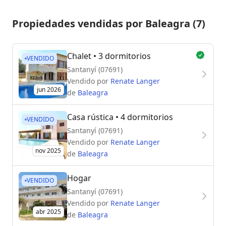
Propiedades vendidas por Baleagra (7)
Chalet
• 3 dormitorios
VENDIDO
Santanyí (07691)
Vendido por
Renate Langer
jun 2026
de
Baleagra
Casa rústica
• 4 dormitorios
VENDIDO
Santanyí (07691)
Vendido por
Renate Langer
nov 2025
de
Baleagra
Hogar
VENDIDO
Santanyí (07691)
Vendido por
Renate Langer
abr 2025
de
Baleagra