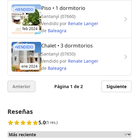
Piso
• 1 dormitorio
VENDIDO
Santanyí (07660)
Vendido por
Renate Langer
feb 2024
de
Baleagra
Chalet
• 3 dormitorios
VENDIDO
Santanyí (07650)
Vendido por
Renate Langer
ene 2024
de
Baleagra
Anterior
Página 1 de 2
Siguiente
Reseñas
5.0
(5 res.)