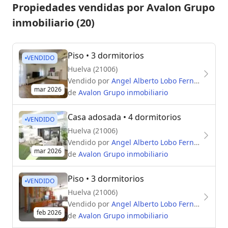
Propiedades vendidas por Avalon Grupo
inmobiliario (20)
Piso
• 3 dormitorios
VENDIDO
Huelva (21006)
Vendido por
Angel Alberto Lobo Fernandez
mar 2026
de
Avalon Grupo inmobiliario
Casa adosada
• 4 dormitorios
VENDIDO
Huelva (21006)
Vendido por
Angel Alberto Lobo Fernandez
mar 2026
de
Avalon Grupo inmobiliario
Piso
• 3 dormitorios
VENDIDO
Huelva (21006)
Vendido por
Angel Alberto Lobo Fernandez
feb 2026
de
Avalon Grupo inmobiliario