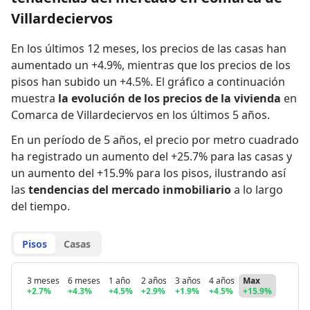
Villardeciervos
En los últimos 12 meses,
los precios de las casas han
aumentado un +4.9%
,
mientras que
los precios de los
pisos han subido un +4.5%
.
El gráfico a continuación
muestra
la evolución de los precios de la vivienda
en
Comarca de Villardeciervos en los últimos 5 años.
En un período de 5 años
,
el precio por metro cuadrado
ha registrado
un aumento del +25.7% para las casas
y
un aumento del +15.9% para los pisos
,
ilustrando así
las
tendencias del mercado inmobiliario
a lo largo
del tiempo.
Pisos
Casas
3 meses
6 meses
1 año
2 años
3 años
4 años
Max
+2.7%
+4.3%
+4.5%
+2.9%
+1.9%
+4.5%
+15.9%