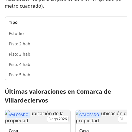
metro cuadrado).
Tipo
Estudio
Piso: 2 hab.
Piso: 3 hab.
Piso: 4 hab.
Piso: 5 hab.
Últimas valoraciones en Comarca de
Villardeciervos
VALORADO
VALORADO
3 ago 2026
31 jul 
Casa
Casa