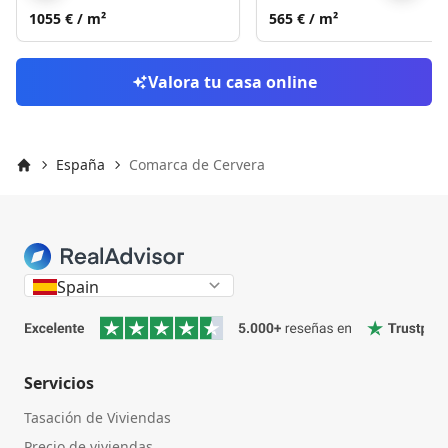
Skip to previo
S
1055 €
/ m²
565 €
/ m²
Valora tu casa online
España
Comarca de Cervera
Inicio
Spain
Servicios
Tasación de Viviendas
Precio de viviendas