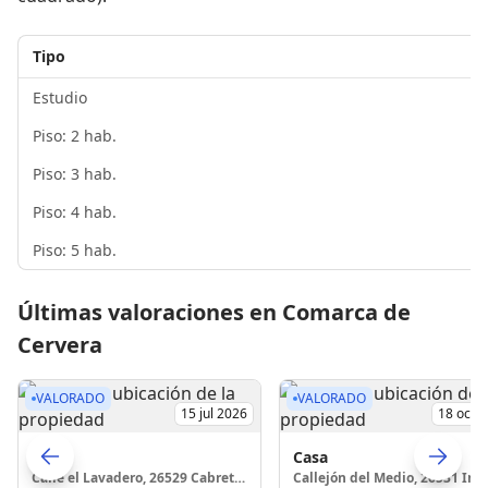
Tipo
Estudio
Piso: 2 hab.
Piso: 3 hab.
Piso: 4 hab.
Piso: 5 hab.
Últimas valoraciones en Comarca de
Cervera
VALORADO
VALORADO
15 jul 2026
18 oct 
Casa
Casa
Calle el Lavadero, 26529 Cabretón