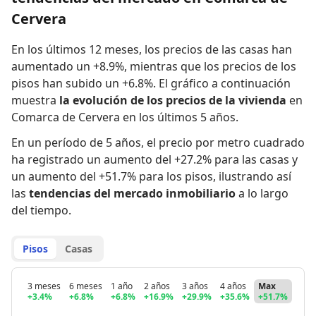
Cervera
En los últimos 12 meses,
los precios de las casas han
aumentado un +8.9%
,
mientras que
los precios de los
pisos han subido un +6.8%
.
El gráfico a continuación
muestra
la evolución de los precios de la vivienda
en
Comarca de Cervera en los últimos 5 años.
En un período de 5 años
,
el precio por metro cuadrado
ha registrado
un aumento del +27.2% para las casas
y
un aumento del +51.7% para los pisos
,
ilustrando así
las
tendencias del mercado inmobiliario
a lo largo
del tiempo.
Pisos
Casas
3 meses
6 meses
1 año
2 años
3 años
4 años
Max
+3.4%
+6.8%
+6.8%
+16.9%
+29.9%
+35.6%
+51.7%