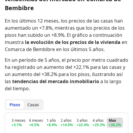
Bembibre
En los últimos 12 meses,
los precios de las casas han
aumentado un +7.8%
,
mientras que
los precios de los
pisos han subido un +8.9%
.
El gráfico a continuación
muestra
la evolución de los precios de la vivienda
en
Comarca de Bembibre en los últimos 5 años.
En un período de 5 años
,
el precio por metro cuadrado
ha registrado
un aumento del +22.1% para las casas
y
un aumento del +38.2% para los pisos
,
ilustrando así
las
tendencias del mercado inmobiliario
a lo largo
del tiempo.
Pisos
Casas
3 meses
6 meses
1 año
2 años
3 años
4 años
Max
+3.1%
+6.5%
+8.9%
+14.9%
+22.4%
+25.3%
+38.2%