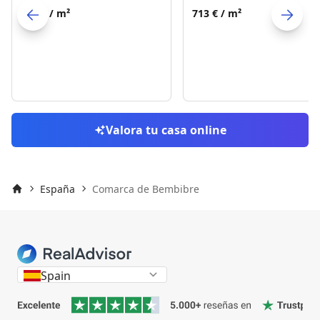
876 €
/ m²
713 €
/ m²
Skip to previo
S
Valora tu casa online
España
Comarca de Bembibre
Inicio
Spain