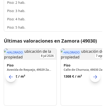
Piso: 2 hab.
Piso: 3 hab.
Piso: 4 hab.
Piso: 5 hab.
Últimas valoraciones en Zamora (49030)
VALORADO
VALORADO
8 jul 2026
7 ago 
Piso
Piso
Avenida de Requejo, 49029 Zamora
Calle de Churruca, 49030 Zam
1097 €
/ m²
1308 €
/ m²
Skip to previo
S