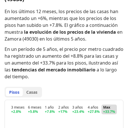
En los últimos 12 meses,
los precios de las casas han
aumentado un +6%
,
mientras que
los precios de los
pisos han subido un +7.8%
.
El gráfico a continuación
muestra
la evolución de los precios de la vivienda
en
Zamora (49030) en los últimos 5 años.
En un período de 5 años
,
el precio por metro cuadrado
ha registrado
un aumento del +8.8% para las casas
y
un aumento del +33.7% para los pisos
,
ilustrando así
las
tendencias del mercado inmobiliario
a lo largo
del tiempo.
Pisos
Casas
3 meses
6 meses
1 año
2 años
3 años
4 años
Max
+2.8%
+5.8%
+7.8%
+17%
+23.4%
+27.8%
+33.7%