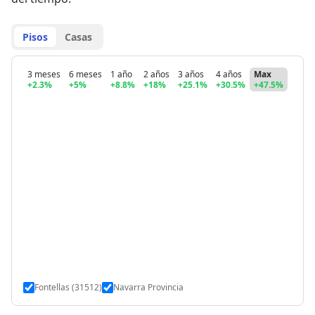
Pisos
Casas
3 meses
6 meses
1 año
2 años
3 años
4 años
Max
+2.3%
+5%
+8.8%
+18%
+25.1%
+30.5%
+47.5%
Fontellas (31512)
Navarra Provincia