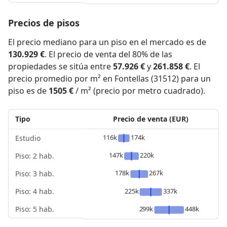
Precios de pisos
El precio mediano para un piso en el mercado es de
130.929 €
. El precio de venta del 80% de las
propiedades se sitúa entre
57.926 €
y
261.858 €
. El
precio promedio por m² en Fontellas (31512) para un
piso es de
1505 €
/ m² (precio por metro cuadrado).
Tipo
Precio de venta (EUR)
116k
174k
Estudio
147k
220k
Piso: 2 hab.
178k
267k
Piso: 3 hab.
Piso: 4 hab.
225k
337k
Piso: 5 hab.
299k
448k