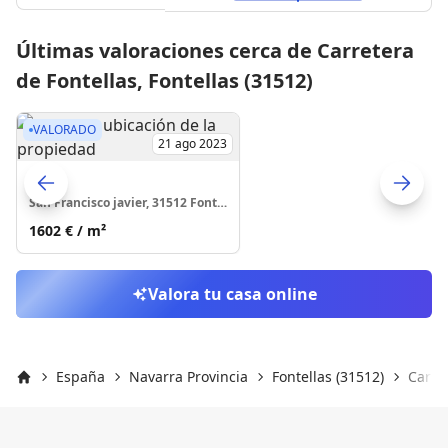
Últimas valoraciones cerca de Carretera
de Fontellas, Fontellas (31512)
VALORADO
21 ago 2023
Casa
San Francisco javier, 31512 Fontellas
Skip to previo
S
1602 €
/ m²
Valora tu casa online
España
Navarra Provincia
Fontellas (31512)
Carre
Inicio