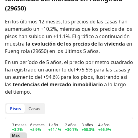
(29650)
En los últimos 12 meses,
los precios de las casas han
aumentado un +10.2%
,
mientras que
los precios de los
pisos han subido un +11.1%
.
El gráfico a continuación
muestra
la evolución de los precios de la vivienda
en
Fuengirola (29650) en los últimos 5 años.
En un período de 5 años
,
el precio por metro cuadrado
ha registrado
un aumento del +75.5% para las casas
y
un aumento del +94.6% para los pisos
,
ilustrando así
las
tendencias del mercado inmobiliario
a lo largo
del tiempo.
Pisos
Casas
3 meses
6 meses
1 año
2 años
3 años
4 años
+3.2%
+5.9%
+11.1%
+30.7%
+50.3%
+66.9%
Max