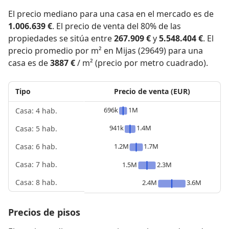
El precio mediano para una casa en el mercado es de
1.006.639 €
. El precio de venta del 80% de las
propiedades se sitúa entre
267.909 €
y
5.548.404 €
. El
precio promedio por m² en Mijas (29649) para una
casa es de
3887 €
/ m² (precio por metro cuadrado).
Tipo
Precio de venta (EUR)
696k
1M
Casa: 4 hab.
941k
1.4M
Casa: 5 hab.
1.2M
1.7M
Casa: 6 hab.
Casa: 7 hab.
1.5M
2.3M
Casa: 8 hab.
2.4M
3.6M
Precios de pisos