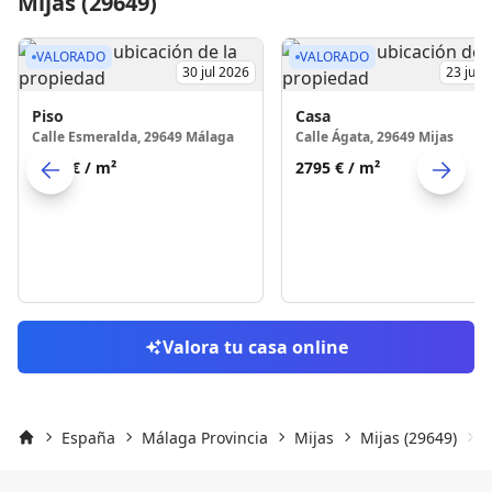
Mijas (29649)
VALORADO
VALORADO
30 jul 2026
23 jul 
Piso
Casa
Calle Esmeralda, 29649 Málaga
Calle Ágata, 29649 Mijas
2920 €
/ m²
2795 €
/ m²
Skip to previo
S
Valora tu casa online
España
Málaga Provincia
Mijas
Mijas (29649)
C
Inicio