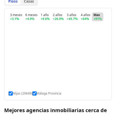
Pisos
Casas
3 meses
6 meses
1 año
2 años
3 años
4 años
Max
+3.1%
+4.9%
+9.6%
+26.9%
+45.7%
+64%
+91%
Mijas (29649)
Málaga Provincia
Mejores agencias inmobiliarias cerca de