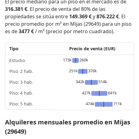
El precio mediano para un piso en el mercado es de
316.381 €
. El precio de venta del 80% de las
propiedades se sitúa entre
149.369 €
y
876.222 €
. El
precio promedio por m² en Mijas (29649) para un piso
es de
3477 €
/ m² (precio por metro cuadrado).
Tipo
Precio de venta (EUR)
173k
260k
Estudio
251k
376k
Piso: 2 hab.
342k
514k
Piso: 3 hab.
Piso: 4 hab.
427k
641k
Piso: 5 hab.
474k
711k
Alquileres mensuales promedio en Mijas
(29649)