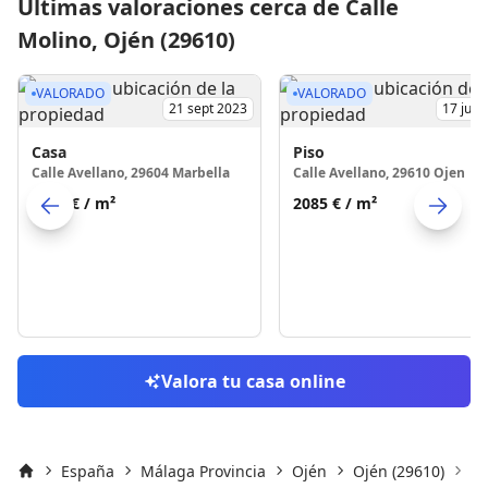
Últimas valoraciones cerca de Calle
Molino, Ojén (29610)
VALORADO
VALORADO
21 sept 2023
17 jul 
Casa
Piso
Calle Avellano, 29604 Marbella
Calle Avellano, 29610 Ojen
3020 €
/ m²
2085 €
/ m²
Skip to previo
S
Valora tu casa online
España
Málaga Provincia
Ojén
Ojén (29610)
Ca