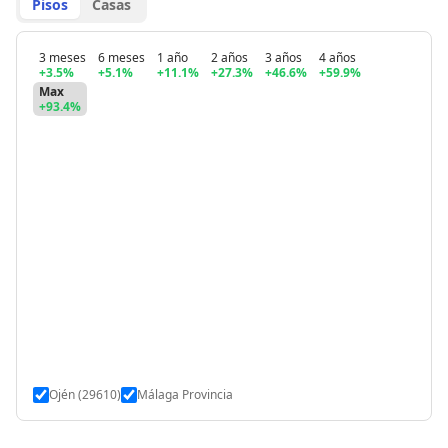
Pisos
Casas
3 meses
6 meses
1 año
2 años
3 años
4 años
+3.5%
+5.1%
+11.1%
+27.3%
+46.6%
+59.9%
Max
+93.4%
Ojén (29610)
Málaga Provincia