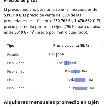
Precios de pisos
El precio mediano para un piso en el mercado es de
531.018 €
. El precio de venta del 80% de las
propiedades se sitúa entre
250.703 €
y
1.470.662 €
. El
precio promedio por m² en Ojén (29610) para un piso
es de
5010 €
/ m² (precio por metro cuadrado).
Tipo
Precio de venta (EUR)
110k
164k
Estudio
370k
555k
Piso: 2 hab.
589k
884k
Piso: 3 hab.
Piso: 4 hab.
706k
1.1M
Piso: 5 hab.
733k
1.1M
Alquileres mensuales promedio en Ojén