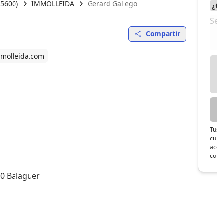
25600)
IMMOLLEIDA
Gerard Gallego
Compartir
molleida.com
Tu
cu
ac
co
00 Balaguer