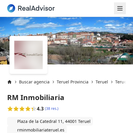
Buscar agencia
Teruel Provincia
Teruel
Teruel (
Inicio
RM Inmobiliaria
4.3
(38 res.)
Plaza de la Catedral 11, 44001 Teruel
rminmobiliariateruel.es