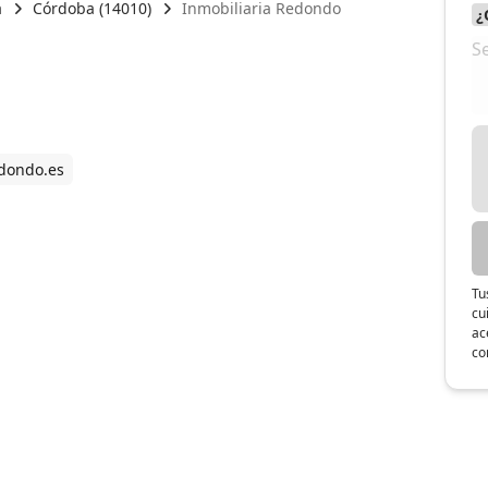
a
Córdoba (14010)
Inmobiliaria Redondo
dondo.es
Tu
cu
ac
co