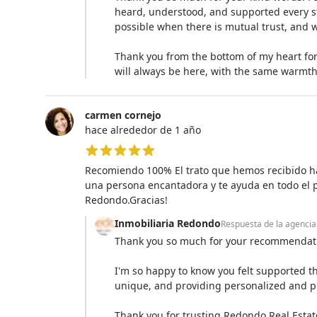
heard, understood, and supported every ste
possible when there is mutual trust, and w
Thank you from the bottom of my heart for
will always be here, with the same warm
carmen cornejo
hace alrededor de 1 año
5 de 5 estrellas
Recomiendo 100% El trato que hemos recibido ha
una persona encantadora y te ayuda en todo el 
Redondo.Gracias!
Inmobiliaria Redondo
Respuesta de la agencia
Thank you so much for your recommendati
I'm so happy to know you felt supported th
unique, and providing personalized and pro
Thank you for trusting Redondo Real Estat