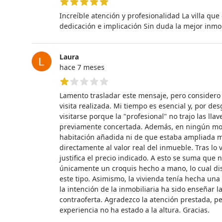
5 de 5 estrellas
Increíble atención y profesionalidad La villa que
dedicación e implicación Sin duda la mejor inmob
Laura
hace 7 meses
1 de 5 estrellas
Lamento trasladar este mensaje, pero considero 
visita realizada. Mi tiempo es esencial y, por de
visitarse porque la "profesional" no trajo las ll
previamente concertada. Además, en ningún mom
habitación añadida ni de que estaba ampliada me
directamente al valor real del inmueble. Tras lo 
justifica el precio indicado. A esto se suma que 
únicamente un croquis hecho a mano, lo cual dis
este tipo. Asimismo, la vivienda tenía hecha una
la intención de la inmobiliaria ha sido enseñar 
contraoferta. Agradezco la atención prestada, pe
experiencia no ha estado a la altura. Gracias.