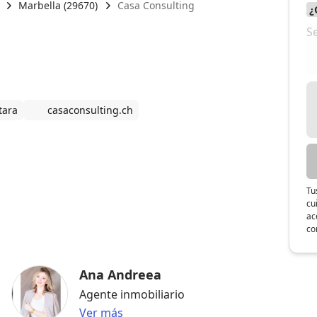
Marbella (29670)
Casa Consulting
tara
casaconsulting.ch
Tu
cu
ac
co
Ana Andreea
Agente inmobiliario
Ver más