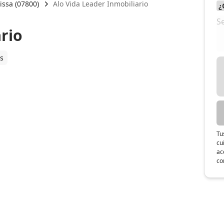
vissa (07800)
Alo Vida Leader Inmobiliario
rio
es
Tu
cu
ac
co