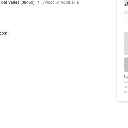
 del Vallès (08450)
3Pisos Inmobiliaria
.com
Tu
cu
ac
co